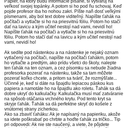
Papier, na ktorý budú informácie písané, si vytvaruj na
veľkosť svojej topánky. A potom si ho pod ňu schovaj. Keď
pojde profesor iba ho nohou zakri. Píšte naň dosť veľkými
písmenami, aby bol text dobre viditeľný. Napíšte ťahák na
počítači a vytlačte si ho na priesvitnú fóliu. Potom ho stačí
dať na lavicu a kým učiteľ nestojí nad vami, nevidí ho!
Napíšte ťahák na počítači a vytlačte si ho na priesvitnú
fóliu. Potom ho stačí dať na lavicu a kým učiteľ nestojí nad
vami, nevidí ho!
Ak sedíte pod nástenkou a na nástenke je nejaký oznam
vytlačený na počítači, napíšte na počítači ťahákm, potom
ho vytlačte a predtým, ako prídu všetci do školy, nalepte
ten ťahák na ten oznam, a cez písomku sa nebude žiadna
profesorka pozerať na nástenku, takže sa tam môžete
pozerať koľko chcete, a pritom sa tváriť, že rozmýšľate...
Účinné je, keď si dáte na špajdlu lepiacou páskou kus
papiera a namotáte ho na špajdlu ako roletu. Ťahák sa dá
dobre ukryť do kalkulačky. Kalkulačka musí mať zatváranie
na spôsob otáčania vrchného krytu. Pod tento kryt sa
skryje ťahák. Ťahák sa dá perfektne skryť do košele z
vnútornej strany zicherkou.
Ako sa zbaviť ťaháku: Ak je napísaný na papieriku, akože
sa idete poškrabať po chrbte a hoďte ťahák za tričko... Tip
pri odpovedi: Ak nie ste naučený, a viete, že pôjdete