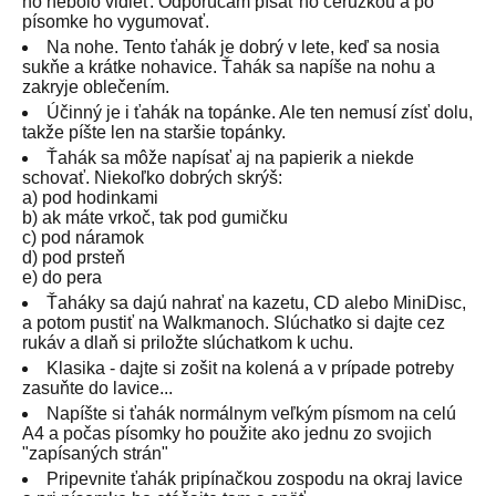
ho nebolo vidieť. Odporúčam písať ho ceruzkou a po
písomke ho vygumovať.
Na nohe. Tento ťahák je dobrý v lete, keď sa nosia
sukňe a krátke nohavice. Ťahák sa napíše na nohu a
zakryje oblečením.
Účinný je i ťahák na topánke. Ale ten nemusí zísť dolu,
takže píšte len na staršie topánky.
Ťahák sa môže napísať aj na papierik a niekde
schovať. Niekoľko dobrých skrýš:
a) pod hodinkami
b) ak máte vrkoč, tak pod gumičku
c) pod náramok
d) pod prsteň
e) do pera
Ťaháky sa dajú nahrať na kazetu, CD alebo MiniDisc,
a potom pustiť na Walkmanoch. Slúchatko si dajte cez
rukáv a dlaň si priložte slúchatkom k uchu.
Klasika - dajte si zošit na kolená a v prípade potreby
zasuňte do lavice...
Napíšte si ťahák normálnym veľkým písmom na celú
A4 a počas písomky ho použite ako jednu zo svojich
"zapísaných strán"
Pripevnite ťahák pripínačkou zospodu na okraj lavice