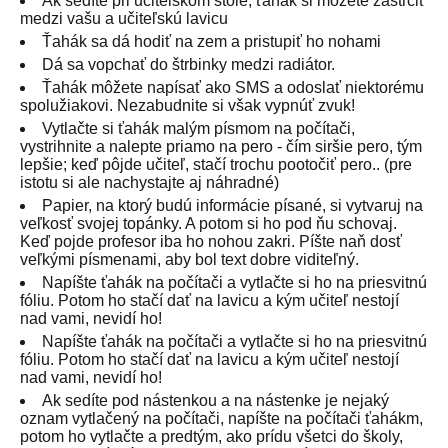
Ak sedíte pri učitelskom stole, ťahák si môžete zastrčiť
medzi vašu a učiteľskú lavicu
Ťahák sa dá hodiť na zem a pristupiť ho nohami
Dá sa vopchať do štrbinky medzi radiátor.
Ťahák môžete napísať ako SMS a odoslať niektorému
spolužiakovi. Nezabudnite si však vypnúť zvuk!
Vytlačte si ťahák malým písmom na počítači,
vystrihnite a nalepte priamo na pero - čím siršie pero, tým
lepšie; keď pôjde učiteľ, stačí trochu pootočiť pero.. (pre
istotu si ale nachystajte aj náhradné)
Papier, na ktorý budú informácie písané, si vytvaruj na
veľkosť svojej topánky. A potom si ho pod ňu schovaj.
Keď pojde profesor iba ho nohou zakri. Píšte naň dosť
veľkými písmenami, aby bol text dobre viditeľný.
Napíšte ťahák na počítači a vytlačte si ho na priesvitnú
fóliu. Potom ho stačí dať na lavicu a kým učiteľ nestojí
nad vami, nevidí ho!
Napíšte ťahák na počítači a vytlačte si ho na priesvitnú
fóliu. Potom ho stačí dať na lavicu a kým učiteľ nestojí
nad vami, nevidí ho!
Ak sedíte pod nástenkou a na nástenke je nejaký
oznam vytlačený na počítači, napíšte na počítači ťahákm,
potom ho vytlačte a predtým, ako prídu všetci do školy,