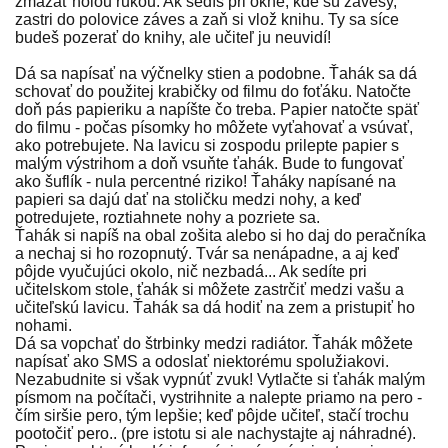
zmazať holou rukou. Ak sedíš pri okne, kde sú závesy,
zastri do polovice záves a zaň si vlož knihu. Ty sa síce
budeš pozerať do knihy, ale učiteľ ju neuvidí!
Dá sa napísať na výčnelky stien a podobne. Ťahák sa dá
schovať do použitej krabičky od filmu do foťáku. Natočte
doň pás papieriku a napíšte čo treba. Papier natočte späť
do filmu - počas písomky ho môžete vyťahovať a vsúvať,
ako potrebujete. Na lavicu si zospodu prilepte papier s
malým výstrihom a doň vsuňte ťahák. Bude to fungovať
ako šuflík - nula percentné riziko! Ťaháky napísané na
papieri sa dajú dať na stoličku medzi nohy, a keď
potredujete, roztiahnete nohy a pozriete sa.
Ťahák si napíš na obal zošita alebo si ho daj do peračníka
a nechaj si ho rozopnutý. Tvár sa nenápadne, a aj keď
pôjde vyučujúci okolo, nič nezbadá... Ak sedíte pri
učitelskom stole, ťahák si môžete zastrčiť medzi vašu a
učiteľskú lavicu. Ťahák sa dá hodiť na zem a pristupiť ho
nohami.
Dá sa vopchať do štrbinky medzi radiátor. Ťahák môžete
napísať ako SMS a odoslať niektorému spolužiakovi.
Nezabudnite si však vypnúť zvuk! Vytlačte si ťahák malým
písmom na počítači, vystrihnite a nalepte priamo na pero -
čím siršie pero, tým lepšie; keď pôjde učiteľ, stačí trochu
pootočiť pero.. (pre istotu si ale nachystajte aj náhradné).