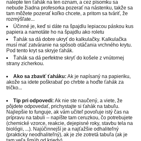
nalepte ten ťahák na ten oznam, a cez písomku sa
nebude žiadna profesorka pozerať na nástenku, takže sa
tam môžete pozerať koľko chcete, a pritom sa tváriť, že
rozmýšľate...
Účinné je, keď si dáte na špajdlu lepiacou páskou kus
papiera a namotáte ho na špajdlu ako roletu
Ťahák sa dá dobre ukryť do kalkulačky. Kalkulačka
musí mať zatváranie na spôsob otáčania vrchného krytu.
Pod tento kryt sa skryje ťahák.
Ťahák sa dá perfektne skryť do košele z vnútornej
strany zicherkou.
Ako sa zbaviť ťaháku:
Ak je napísaný na papieriku,
akože sa idete poškrabať po chrbte a hoďte ťahák za
tričko...
Tip pri odpovedi:
Ak nie ste naučený, a viete, že
pôjdete odpovedať, prichystajte si ťahák na tabuľu.
Najlepšie to funguje, ak vám učiteľ povoľuje istý čas na
prípravu na tabuli -- napíšte tam ceruzkou, čo potrebujete
(chemické vzorce, reakcie, dejepisné roky, stavbu tela na
biológii, ...). Najúčinnejší je a najťažšie odhaliteľný
(prakticky neodhaliteľný), ak je zle zotretá tabuľa (ak je
tam veľa šmúh od kriedy)