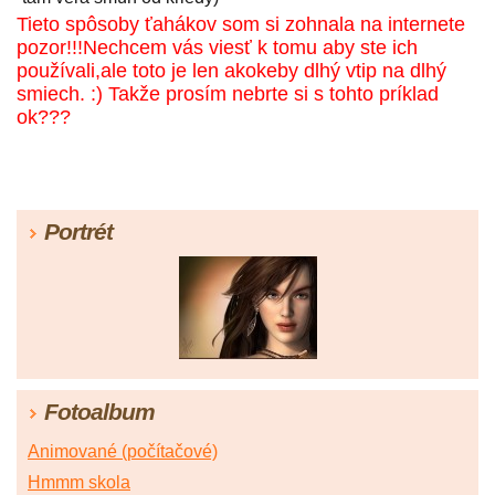
Tieto spôsoby ťahákov som si zohnala na internete
pozor!!!Nechcem vás viesť k tomu aby ste ich
používali,ale toto je len akokeby dlhý vtip na dlhý
smiech. :) Takže prosím nebrte si s tohto príklad
ok???
Portrét
Fotoalbum
Animované (počítačové)
Hmmm skola