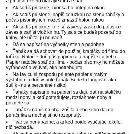
a pri písomke ho otáčajte tam a späť
Ak sedíš pri okne, zvonka ho prilep na okno
Ak sedíš pri stene, napíš ceruzkou na stenu ťaháky a
počas písomky ich môžeš zmazať holou rukou
Ak sedíš pri okne, kde sú závesy, zastri do polovice
záves a zaň si vlož knihu. Ty sa síce budeš pozerať do
knihy, ale učiteľ ju neuvidí!
Dá sa napísať na výčnelky stien a podobne
Ťahák sa dá schovať do použitej krabičky od filmu do
foťáku. Natočte doň pás papieriku a napíšte čo treba.
Papier natočte späť do filmu - počas písomky ho môžete
vyťahovať a vsúvať, ako potrebujete
Na lavicu si zospodu prilepte papier s malým
výstrihom a doň vsuňte ťahák. Bude to fungovať ako
šuflík - nula percentné riziko!
Ťaháky napísané na papieri sa dajú dať na stoličku
medzi nohy, a keď potredujete, roztiahnete nohy a
pozriete sa
Ťahák si napíš na obal zošita alebo si ho daj do
peračníka a nechaj si ho rozopnutý.
Tvár sa nenápadne, a aj keď pôjde vyučujúci okolo,
nič nezbadá...