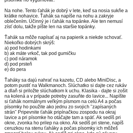
Na nohe. Tento ťahák je dobrý v lete, keď sa nosia sukňe a
krátke nohavice. Ťahák sa napíše na nohu a zakryje
oblečením. Účinný je i ťahák na topánke. Ale ten nemusí
zísť dolu, takže píšte len na staršie topánky.
Ťahák sa môže napísať aj na papierik a niekde schovať.
Niekoľko dobrých skrýš:
a) pod hodinkami
b) ak máte vrkoč, tak pod gumičku
c) pod náramok
d) pod prsteň
e) do pera
Ťaháky sa dajú nahrať na kazetu, CD alebo MiniDisc, a
potom pustiť na Walkmanoch. Slúchatko si dajte cez rukáv
a dlaň si priložte slúchatkom k uchu. Klasika - dajte si zošit
na kolená a v prípade potreby zasuňte do lavice... Napíšte
si ťahák normálnym veľkým písmom na celú A4 a počas
písomky ho použite ako jednu zo svojich "zapísaných
strán" Pripevnite ťahák pripínačkou zospodu na okraj
lavice a pri písomke ho otáčajte tam a späť. Ak sedíš pri
okne, zvonka ho prilep na okno. Ak sedíš pri stene, napíš
ceruzkou na stenu ťaháky a počas písomky ich môžeš