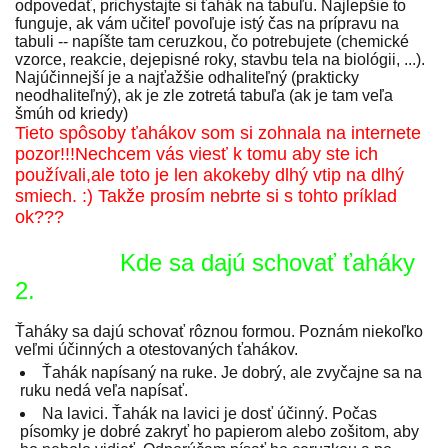
odpovedať, prichystajte si ťahák na tabuľu. Najlepšie to
funguje, ak vám učiteľ povoľuje istý čas na prípravu na
tabuli -- napíšte tam ceruzkou, čo potrebujete (chemické
vzorce, reakcie, dejepisné roky, stavbu tela na biológii, ...).
Najúčinnejší je a najťažšie odhaliteľný (prakticky
neodhaliteľný), ak je zle zotretá tabuľa (ak je tam veľa
šmúh od kriedy)
Tieto spôsoby ťahákov som si zohnala na internete
pozor!!!Nechcem vás viesť k tomu aby ste ich
používali,ale toto je len akokeby dlhý vtip na dlhý
smiech. :) Takže prosím nebrte si s tohto príklad
ok???
Kde sa dajú schovať ťaháky
2.
Ťaháky sa dajú schovať rôznou formou. Poznám niekoľko
veľmi účinných a otestovaných ťahákov.
Ťahák napísaný na ruke. Je dobrý, ale zvyčajne sa na
ruku nedá veľa napísať.
Na lavici. Ťahák na lavici je dosť účinný. Počas
písomky je dobré zakryť ho papierom alebo zošitom, aby