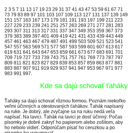
2 3 5 7 11 13 17 19 23 29 31 37 41 43 47 53 59 61 67 71
73 79 83 89 97 101 103 107 109 113 127 131 137 139 149
151 157 163 167 173 179 181 191 193 197 199 211 223
227 229 233 239 241 251 257 263 269 271 277 281 283
293 307 311 313 317 331 337 347 349 353 359 367 373
379 383 389 397 401 409 419 421 431 433 439 443 449
457 461 463 467 479 487 491 499 503 509 521 523 541
547 557 563 569 571 577 587 593 599 601 607 613 617
619 631 641 643 647 653 659 661 673 677 683 691 701
709 719 727 733 739 743 751 757 761 769 773 787 797
809 811 821 823 827 829 839 853 857 859 863 877 881
883 887 907 911 919 929 937 941 947 953 967 971 977
983 991 997.
Kde sa dajú schovať ťaháky
Ťaháky sa dajú schovať rôznou formou. Poznám niekoľko
veľmi účinných a otestovaných ťahákov. Ťahák napísaný
na ruke. Je dobrý, ale zvyčajne sa na ruku nedá veľa
napísať. Na lavici. Ťahák na lavici je dosť účinný. Počas
písomky je dobré zakryť ho papierom alebo zošitom, aby
ho nebolo vidieť. Odporúčam písať ho ceruzkou a po
písomke ho vygumovať.