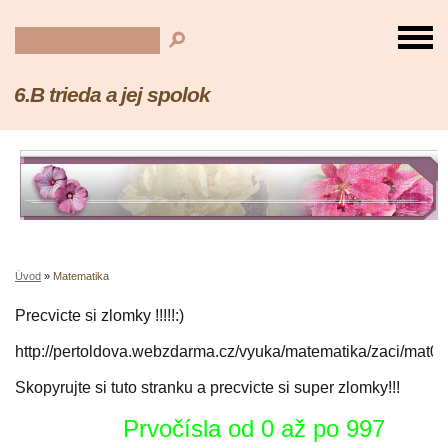
6.B trieda a jej spolok
Úvod
»
Matematika
Precvicte si zlomky !!!!!:)
http://pertoldova.webzdarma.cz/vyuka/matematika/zaci/mat0
Skopyrujte si tuto stranku a precvicte si super zlomky!!!
Prvočísla od 0 až po 997